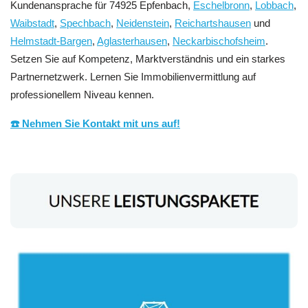
Kundenansprache für 74925 Epfenbach,
Eschelbronn
,
Lobbach
,
Waibstadt
,
Spechbach
,
Neidenstein
,
Reichartshausen
und
Helmstadt-Bargen
,
Aglasterhausen
,
Neckarbischofsheim
.
Setzen Sie auf Kompetenz, Marktverständnis und ein starkes
Partnernetzwerk. Lernen Sie Immobilienvermittlung auf
professionellem Niveau kennen.
☎️ Nehmen Sie Kontakt mit uns auf!