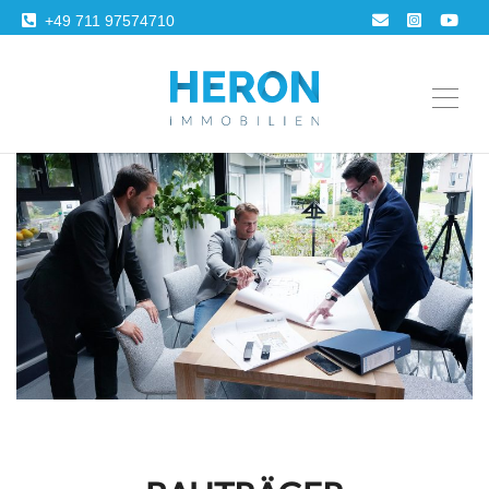
+49 711 97574710