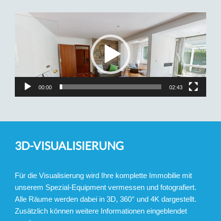
Video-
Player
00:00
02:43
3D-VISUALISIERUNG
Für die Visualisierung wird Ihre komplette Immobilie mit
unserem Spezial-Equipment vermessen und fotografiert.
Alle Räume werden dabei in 3D, 360° und 4K dargestellt.
Zusätzlich können weitere Informationen eingeblendet