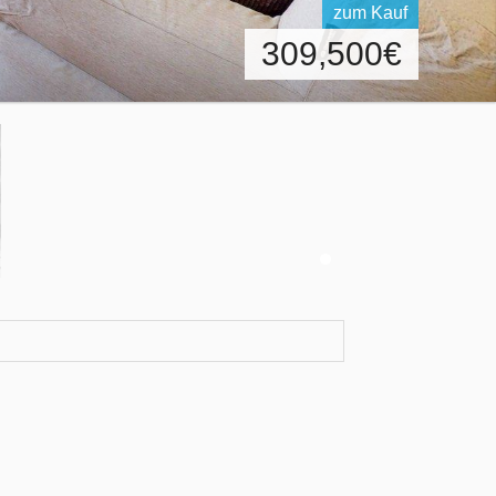
zum Kauf
309,500
€