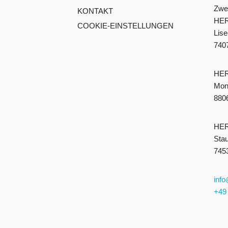
Zwei
KONTAKT
HER
COOKIE-EINSTELLUNGEN
Lise
7407
HER
Mont
8806
HER
Stau
7453
inf
+49