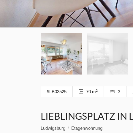
2
9LB03525
70 m
3
LIEBLINGSPLATZ IN
Ludwigsburg
Etagenwohnung