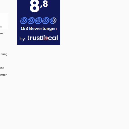
ier
rüfung
ise
ritten