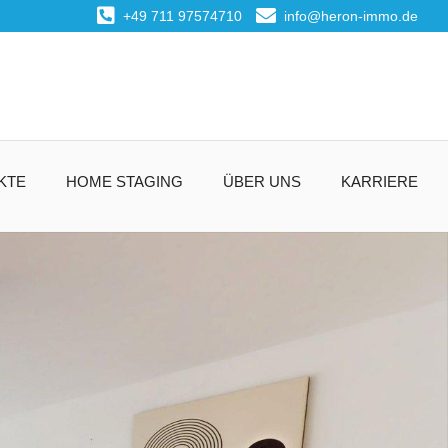
+49 711 97574710
info@heron-immo.de
KTE
HOME STAGING
ÜBER UNS
KARRIERE