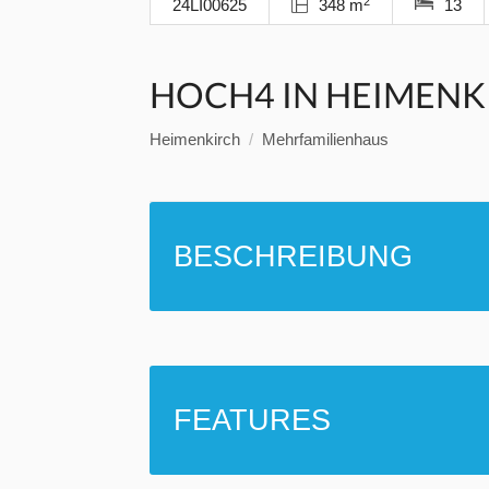
2
24LI00625
348 m
13
HOCH4 IN HEIMENK
Heimenkirch
Mehrfamilienhaus
BESCHREIBUNG
FEATURES