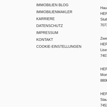
IMMOBILIEN BLOG
Haup
IMMOBILIENMAKLER
HER
KARRIERE
Stut
7073
DATENSCHUTZ
IMPRESSUM
Zwei
KONTAKT
HER
COOKIE-EINSTELLUNGEN
Lise
7407
HER
Mont
8806
HER
Stau
7453