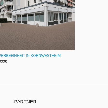
ERBEEINHEIT IN KORNWESTHEIM
000
€
PARTNER