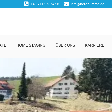
+49 711 97574710
info@heron-immo.de
KTE
HOME STAGING
ÜBER UNS
KARRIERE