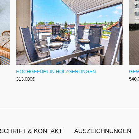
HOCHGEFÜHL IN HOLZGERLINGEN
GEW
313,000
€
540,
SCHRIFT & KONTAKT
AUSZEICHNUNGEN