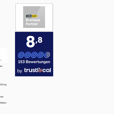
ier
rüfung
ise
ritten